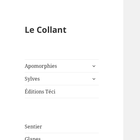
Le Collant
ouvrir
Apomorphies
le
ouvrir
sous-
Sylves
le
menu
sous-
Éditions Téci
menu
Sentier
Glanes